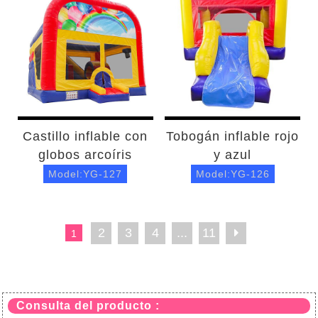
Castillo inflable con
Tobogán inflable rojo
globos arcoíris
y azul
Model:YG-127
Model:YG-126
2
3
4
...
11
1
Consulta del producto :