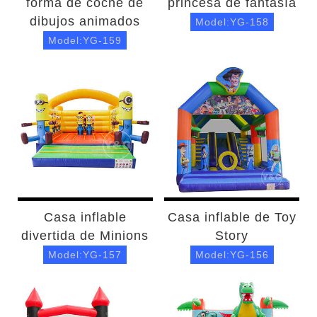
forma de coche de
princesa de fantasía
dibujos animados
Model:YG-158
Model:YG-159
Casa inflable
Casa inflable de Toy
divertida de Minions
Story
Model:YG-157
Model:YG-156