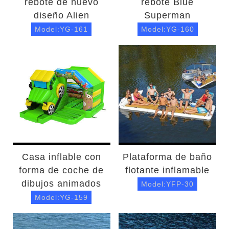
rebote de nuevo
rebote Blue
diseño Alien
Superman
Model:YG-161
Model:YG-160
Casa inflable con
Plataforma de baño
forma de coche de
flotante inflamable
dibujos animados
Model:YFP-30
Model:YG-159