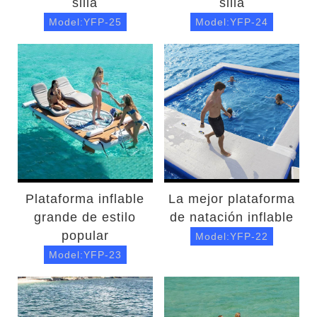
silla
silla
Model:YFP-25
Model:YFP-24
Plataforma inflable
La mejor plataforma
grande de estilo
de natación inflable
popular
Model:YFP-22
Model:YFP-23