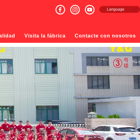
Language
English
Français
Español
alidad
Visita la fábrica
Contacte con nosotros
русский
日本語
한국의