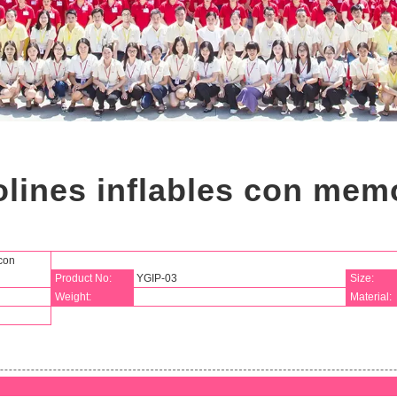
lines inflables con memo
con
Product No:
YGIP-03
Size:
Weight:
Material: